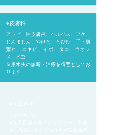
●皮膚科
アトピー性皮膚炎、ヘルペス、フケ、
じんましん、やけど、とびひ、手・肌
荒れ、ニキビ、イボ、タコ、ウオノ
メ、水虫
※爪水虫の診断・治療を得意としてお
ります。
●人工透析
＜透析療法＞
●人工腎臓（ダイアライザー）を使
用し腎臓の働きを代行させる血液透