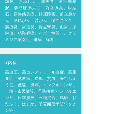
頻尿、おねしょ、尿失禁、過活動膀
胱、前立腺肥大症、前立腺炎、尿結
石、尿路感染症、排尿障害、前立腺が
ん、膀胱がん、腎がん、慢性腎不全、
膀胱炎、尿道炎、腎盂腎炎、血尿、尿
潜血、精巣腫瘍、イボ（性器）、クラ
ミジア感染症、淋病、梅毒
●内科
高血圧、高コレステロール血症、高脂
血症、糖尿病、痛風、貧血、骨粗しょ
う症、便秘、風邪、インフルエンザ、
一般・市民健診、予防接種(インフルエ
ンザ、日本脳炎、三種混合、風疹、お
たふく、はしか、子宮頸癌予防ワクチ
ン等)