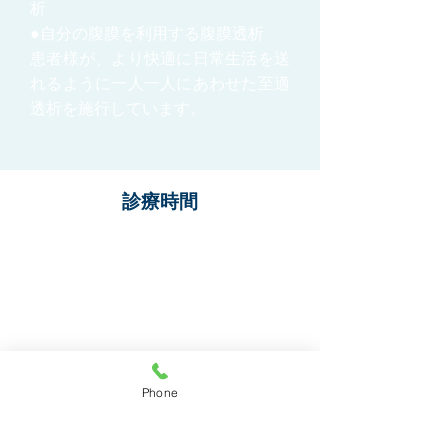
析
●自分の腹膜を利用する腹膜透析
患者様が、より快適に日常生活を送
れるように一人一人にあわせた至適
透析を施行しています。
診療時間
休診日：火曜日、祝日
Phone
院内紹介